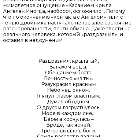
мимолетное ощущение «Касанием крыла
Ангела». Иногда, наоборот, осложняло… Потому
что по окончанию «контакта с Ангелом» или с
тенью двойника наступало некое злое состояние
разочарованности, почти обмана. Даже злости на
реального человека, который «раздразнил» и
оставил в недоумении.
Раздразнил, крылатый,
Запахом воды,
Обещаньем брата,
Вечностью «на ты».
Разукрасил красным
Небо над окном.
Глянул глазом властным,
Думал об одном.
О другом взгрустнулось:
Море в каждом сне…
Берега коснулась –
Вроде, так ясней.
Третье вышло в боги:
Ссыпь рассвет в ладонь!