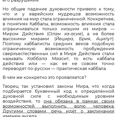
его разрушения.
Но общее падение духовности привело к тому,
что и у еврейских мудрецов возможность
влияния на мир стала ограниченной. Конкретнее,
в понятиях Каббалы, возможность влияния стала
ограничиваться только низшим из миров —
Миром Действия (
Олам ха-асия
), а не более
высокими мирами (
Йецира
,
Брия
,
Ацилут
).
Поэтому каббалисты средних веков подобную
ограниченную возможность пробуждения
сверхъестественных сил в Мире Действия стали
называть
Каббала Маасит
, то есть каббала
действия или — как её не совсем точно
переводят по-русски — практическая каббала.
В чём же конкретно это проявляется?
Творец так установил законы Мира, что когда
подбирается буквенный код к определённой
духовной силе с необходимым уровнем
воздействия, то
она обязана в рамках своих
возможностей выполнить волю человека.
Другими словами, речь идёт о заклинании
именем ангела.