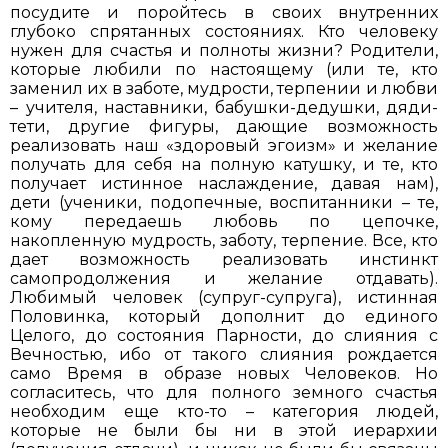
посудите и поройтесь в своих внутренних
глубоко спрятанных состояниях. Кто человеку
нужен для счастья и полноты жизни? Родители,
которые любили по настоящему (или те, кто
заменил их в заботе, мудрости, терпении и любви
– учителя, наставники, бабушки-дедушки, дяди-
тети, другие фигуры, дающие возможность
реализовать наш «здоровый эгоизм» и желание
получать для себя на полную катушку, и те, кто
получает истинное наслаждение, давая нам),
дети (ученики, подопечные, воспитанники – те,
кому передаешь любовь по цепочке,
накопленную мудрость, заботу, терпение. Все, кто
дает возможность реализовать инстинкт
самопродолжения и желание отдавать).
Любимый человек (супруг-супруга), истинная
Половинка, который дополнит до единого
Целого, до состояния Парности, до слияния с
Вечностью, ибо от такого слияния рождается
само Время в образе новых Человеков. Но
согласитесь, что для полного земного счастья
необходим еще кто-то – категория людей,
которые не были бы ни в этой иерархии