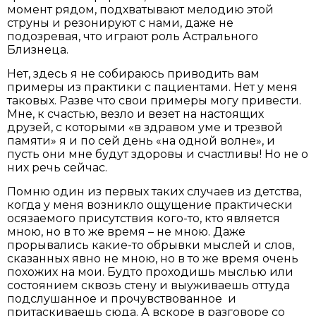
момент рядом, подхватывают мелодию этой
струны и резонируют с нами, даже не
подозревая, что играют роль Астрального
Близнеца.
Нет, здесь я не собираюсь приводить вам
примеры из практики с пациентами. Нет у меня
таковых. Разве что свои примеры могу привести.
Мне, к счастью, везло и везет на настоящих
друзей, с которыми «в здравом уме и трезвой
памяти» я и по сей день «на одной волне», и
пусть они мне будут здоровы и счастливы! Но не о
них речь сейчас.
Помню один из первых таких случаев из детства,
когда у меня возникло ощущение практически
осязаемого присутствия кого-то, кто является
мною, но в то же время – не мною. Даже
прорывались какие-то обрывки мыслей и слов,
сказанных явно не мною, но в то же время очень
похожих на мои. Будто проходишь мыслью или
состоянием сквозь стену и выуживаешь оттуда
подслушанное и прочувствованное и
притаскиваешь сюда. А вскоре в разговоре со