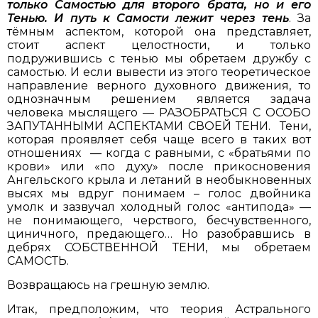
только Самостью для второго брата, но и его
Тенью. И
путь к Самости лежит через тень
. За
тёмным аспектом, которой она представляет,
стоит аспект целостности, и только
подружившись с тенью мы обретаем дружбу с
самостью. И если вывести из этого теоретическое
направление верного духовного движения, то
однозначным решением является задача
человека мыслящего — РАЗОБРАТЬСЯ С ОСОБО
ЗАПУТАННЫМИ АСПЕКТАМИ СВОЕЙ ТЕНИ. Тени,
которая проявляет себя чаще всего в таких вот
отношениях — когда с равными, с «братьями по
крови» или «по духу» после прикосновения
Ангельского крыла и летаний в необыкновенных
высях мы вдруг понимаем – голос двойника
умолк и зазвучал холодный голос «антипода» —
не понимающего, черствого, бесчувственного,
циничного, предающего… Но разобравшись в
дебрях СОБСТВЕННОЙ ТЕНИ, мы обретаем
САМОСТЬ.
Возвращаюсь на грешную землю.
Итак, предположим, что теория Астрального