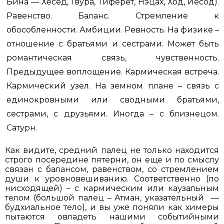
Бина — Хесед, Гвура, Тиферет, Нэцах, Ход, Йесод).
Равенство. Баланс. Стремление к
обособленности. Амбиции. Ревность. На физике –
отношение с братьями и сестрами. Может быть
романтическая связь, чувственность.
Предыдущее воплощение. Кармическая встреча.
Кармический узел. На земном плане – связь с
единокровными или сводными братьями,
сестрами, с друзьями. Иногда – с близнецом.
Сатурн.
Как видите, средний палец не только находится
строго посередине пятерни, он еще и по смыслу
связан с балансом, равенством, со стремлением
души к уровновешиванию. Соответственно (по
нисходящей) – с кармическим или каузальным
телом (большой палец – Атман, указательный —
будхиальное тело), и вы уже поняли как химеры
пытаются овладеть нашими событийными