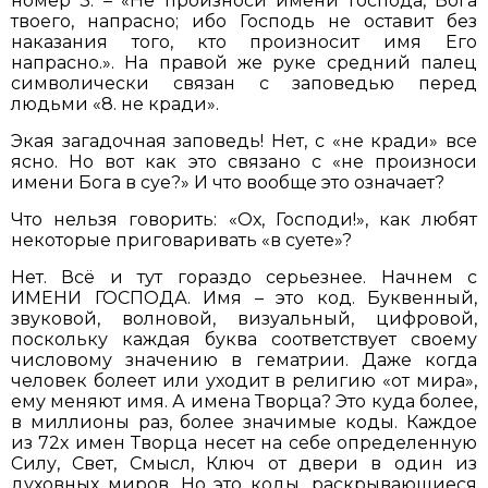
номер 3. – «Не произноси имени Господа, Бога
твоего, напрасно; ибо Господь не оставит без
наказания того, кто произносит имя Его
напрасно.». На правой же руке средний палец
символически связан с заповедью перед
людьми «8. не кради».
Экая загадочная заповедь! Нет, с «не кради» все
ясно. Но вот как это связано с «не произноси
имени Бога в суе?» И что вообще это означает?
Что нельзя говорить: «Ох, Господи!», как любят
некоторые приговаривать «в суете»?
Нет. Всё и тут гораздо серьезнее. Начнем с
ИМЕНИ ГОСПОДА. Имя – это код. Буквенный,
звуковой, волновой, визуальный, цифровой,
поскольку каждая буква соответствует своему
числовому значению в гематрии. Даже когда
человек болеет или уходит в религию «от мира»,
ему меняют имя. А имена Творца? Это куда более,
в миллионы раз, более значимые коды. Каждое
из 72х имен Творца несет на себе определенную
Силу, Свет, Смысл, Ключ от двери в один из
духовных миров. Но это коды, раскрывающиеся