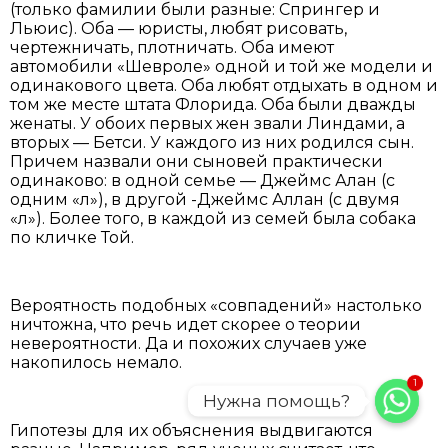
(только фамилии были разные: Спрингер и
Льюис). Оба — юристы, любят рисовать,
чертежничать, плотничать. Оба имеют
автомобили «Шевроле» одной и той же модели и
одинакового цвета. Оба любят отдыхать в одном и
том же месте штата Флорида. Оба были дважды
женаты. У обоих первых жен звали Линдами, а
вторых — Бетси. У каждого из них родился сын.
Причем назвали они сыновей практически
одинаково: в одной семье — Джеймс Алан (с
одним «л»), в другой -Джеймс Аллан (с двумя
«л»). Более того, в каждой из семей была собака
по кличке Той.
Вероятность подобных «совпадений» настолько
ничтожна, что речь идет скорее о теории
невероятности. Да и похожих случаев уже
накопилось немало.
1
Нужна помощь?
Гипотезы для их объяснения выдвигаются