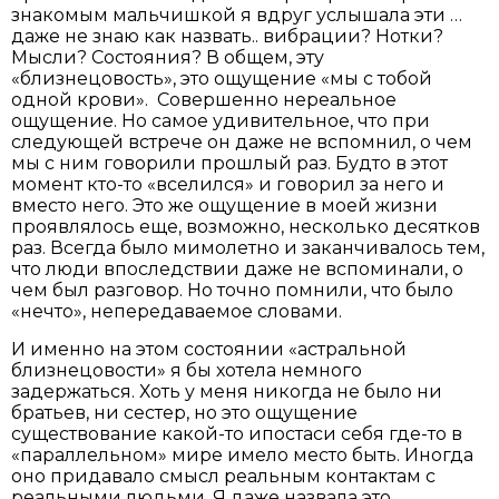
знакомым мальчишкой я вдруг услышала эти …
даже не знаю как назвать.. вибрации? Нотки?
Мысли? Состояния? В общем, эту
«близнецовость», это ощущение «мы с тобой
одной крови». Совершенно нереальное
ощущение. Но самое удивительное, что при
следующей встрече он даже не вспомнил, о чем
мы с ним говорили прошлый раз. Будто в этот
момент кто-то «вселился» и говорил за него и
вместо него. Это же ощущение в моей жизни
проявлялось еще, возможно, несколько десятков
раз. Всегда было мимолетно и заканчивалось тем,
что люди впоследствии даже не вспоминали, о
чем был разговор. Но точно помнили, что было
«нечто», непередаваемое словами.
И именно на этом состоянии «астральной
близнецовости» я бы хотела немного
задержаться. Хоть у меня никогда не было ни
братьев, ни сестер, но это ощущение
существование какой-то ипостаси себя где-то в
«параллельном» мире имело место быть. Иногда
оно придавало смысл реальным контактам с
реальными людьми. Я даже назвала это