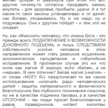
желает добра». И фыркнула при этом, что вот,
другие почему-то согласны продавать камеи,
амулеты – для здоровья, прибыли, удачи. А я тут
какие-то свои законы устанавливаю и от денег,
как болван, отказываюсь. Ну и не надо, ну и
подумаешь. Она к другим пойдет – к тем, кто не
откажет.
Ну, как объяснить человеку, что имена Бога – это
прежде всего ПОДКЛЮЧЕНИЕ К ВОЗМОЖНОСТИ
ДУХОВНОГО ПОДЪЕМА, и лишь СЛЕДСТВИЕМ
собственного усилия человека в этом
направлении может стать реальное исцеление,
экономическое процветание и событийное
исправление. В противном случае это ни что
иное как магия. И хорошо, если «белая», а не
«черная». В чем отличие? Белая магия («магия» –
от слова «МОГУ Я») предполагает то же самое
использование «ключей» ради человеческих
целей – защиты, материального и физического
благополучия, без глубокого понимания смыслов,
но не в качестве подмены таковых, а в качестве
ОТСРОЧКИ – так люди просят благословение у
равов, праведников, читают молитвы,