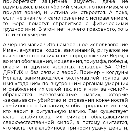
приобретают защитные амулеты, даже не
вдумываясь в их глубокий смысл, но понимая, что
придет время, и истина им откроется. А пока,
если не знание и самопознание с исправлением,
то Вера помогут справиться с физическими
трудностями. В этом нет ничего греховного, хоть
это и «полумеры».
А черная магия? Это намеренное использование
Имен, амулетов, кодов, заклинаний, ритуалов не
качестве «отсрочки» и не в
продолжение Веры, а
во имя обогащения, исцеления, триумфа, победы,
власти и других «золотых тельцов» ЗА СЧЕТ
ДРУГИХ и без связи с верой. Пример – колдуны
Непала, занимающиеся эксгумацией трупов во
имя «гадания» по внутренним органам умерших
и снабжения их силой тех, кто к ним за «силой»
обращается. Всевозможные «маги», которые
«заказывают» убийство и отрезания конечностей
альбиносов в Танзании, чтобы продавать их тем,
кто верит в ритуальную магию. Там существует
культ альбиносов, их считают обладающими
сверхъестественной силой, а потому считается,
что часть тела альбиноса приносит удачу, деньги,