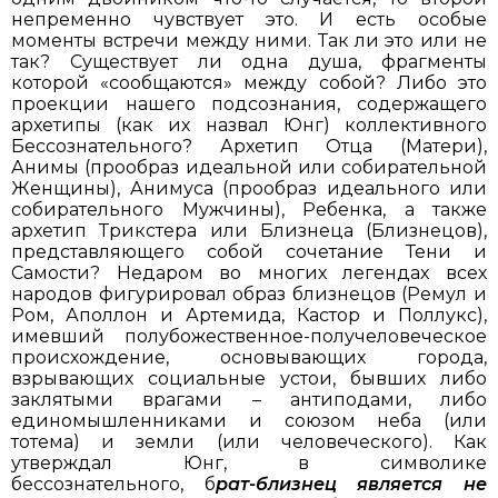
непременно чувствует это. И есть особые
моменты встречи между ними. Так ли это или не
так? Существует ли одна душа, фрагменты
которой «сообщаются» между собой? Либо это
проекции нашего подсознания, содержащего
архетипы (как их назвал Юнг) коллективного
Бессознательного? Архетип Отца (Матери),
Анимы (прообраз идеальной или собирательной
Женщины), Анимуса (прообраз идеального или
собирательного Мужчины), Ребенка, а также
архетип Трикстера или Близнеца (Близнецов),
представляющего собой сочетание Тени и
Самости? Недаром во многих легендах всех
народов фигурировал образ близнецов (Ремул и
Ром, Аполлон и Артемида, Кастор и Поллукс),
имевший полубожественное-получеловеческое
происхождение, основывающих города,
взрывающих социальные устои, бывших либо
заклятыми врагами – антиподами, либо
единомышленниками и союзом неба (или
тотема) и земли (или человеческого). Как
утверждал Юнг, в символике
бессознательного, б
рат-близнец является не