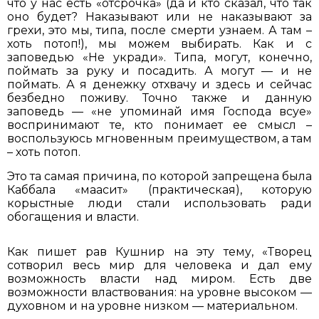
что у нас есть «отсрочка» (да и кто сказал, что так
оно будет? Наказывают или не наказывают за
грехи, это мы, типа, после смерти узнаем. А там –
хоть потоп!), мы можем выбирать. Как и с
заповедью «Не укради». Типа, могут, конечно,
поймать за руку и посадить. А могут — и не
поймать. А я денежку отхвачу и здесь и сейчас
безбедно поживу. Точно также и данную
заповедь — «не упоминай имя Господа всуе»
воспринимают те, кто понимает ее смысл –
воспользуюсь мгновенным преимуществом, а там
– хоть потоп.
Это та самая причина, по которой запрещена была
Каббала «маасит» (практическая), которую
корыстные люди стали использовать ради
обогащения и власти.
Как пишет рав Кушнир на эту тему, «Творец
сотворил весь мир для человека и дал ему
возможность власти над миром. Есть две
возможности властвования: на уровне высоком —
духовном и на уровне низком — материальном.