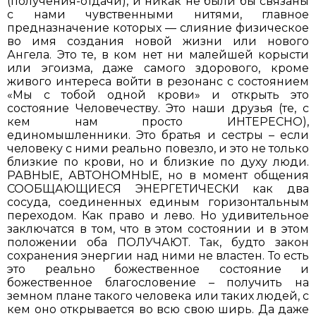
(получения-отдачи), и никак не были бы связаны
с нами чувственными нитями, главное
предназначение которых — слияние физическое
во имя создания новой жизни или нового
Ангела. Это те, в ком нет ни малейшей корысти
или эгоизма, даже самого здорового, кроме
живого интереса войти в резонанс с состоянием
«Мы с тобой одной крови» и открыть это
состояние Человечеству. Это наши друзья (те, с
кем нам просто ИНТЕРЕСНО),
единомышленники. Это братья и сестры – если
человеку с ними реально повезло, и это не только
близкие по крови, но и близкие по духу люди.
РАВНЫЕ, АВТОНОМНЫЕ, но в момент общения
СООБЩАЮЩИЕСЯ ЭНЕРГЕТИЧЕСКИ как два
сосуда, соединенных единым горизонтальным
переходом. Как право и лево. Но удивительное
заключатся в том, что в этом состоянии и в этом
положении оба ПОЛУЧАЮТ. Так, будто закон
сохранения энергии над ними не властен. То есть
это реально божественное состояние и
божественное благословение – получить на
земном плане такого человека или таких людей, с
кем оно открывается во всю свою ширь. Да даже