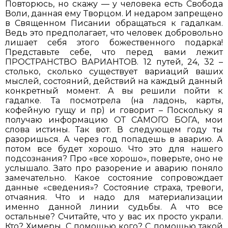
Повторюсь, но скажу — у человека есть Свобода
Воли, данная ему Творцом. И недаром запрещено
в Священном Писании обращаться к гадалкам.
Ведь это предполагает, что человек добровольно
лишает себя этого божественного подарка!
Представьте себе, что перед вами лежит
ПРОСТРАНСТВО ВАРИАНТОВ. 12 путей, 24, 32 –
столько, сколько существует вариаций ваших
мыслей, состояний, действий на каждый данный
конкретный момент. А вы решили пойти к
гадалке. Та посмотрела (на ладонь, карты,
кофейную гущу и пр) и говорит – Поскольку я
получаю информацию ОТ САМОГО БОГА, мои
слова истины. Так вот. В следующем году ты
разоришься. А через год попадешь в аварию. А
потом все будет хорошо. Что это для нашего
подсознания? Про «все хорошо», поверьте, оно не
услышало. Зато про разорение и аварию поняло
замечательно. Какое состояние сопровождает
данные «сведения»? Состояние страха, тревоги,
отчаяния. Что и надо для материализации
именно данной линии судьбы. А что все
остальные? Считайте, что у вас их просто украли.
Кто? Химеры. С помощью кого? С помощью такой