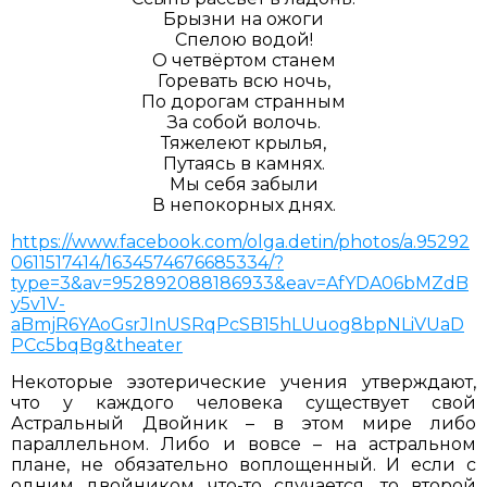
Брызни на ожоги
Спелою водой!
О четвёртом станем
Горевать всю ночь,
По дорогам странным
За собой волочь.
Тяжелеют крылья,
Путаясь в камнях.
Мы себя забыли
В непокорных днях.
https://www.facebook.com/olga.detin/photos/a.95292
0611517414/1634574676685334/?
type=3&av=952892088186933&eav=AfYDA06bMZdB
y5v1V-
aBmjR6YAoGsrJInUSRqPcSB15hLUuog8bpNLiVUaD
PCc5bqBg&theater
Некоторые эзотерические учения утверждают,
что у каждого человека существует свой
Астральный Двойник – в этом мире либо
параллельном. Либо и вовсе – на астральном
плане, не обязательно воплощенный. И если с
одним двойником что-то случается, то второй