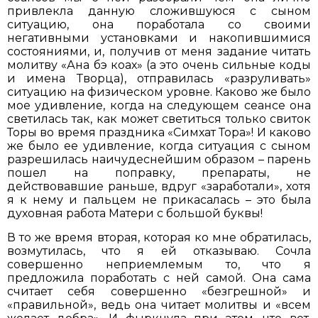
привлекла данную сложившуюся с сыном
ситуацию, она поработала со своими
негативными установками и накопившимися
состояниями, и, получив от меня задание читать
молитву «Ана бэ коах» (а это очень сильные коды
и имена Творца), отправилась «разруливать»
ситуацию на физическом уровне. Каково же было
мое удивление, когда на следующем сеансе она
светилась так, как может светиться только свиток
Торы во время праздника «Симхат Тора»! И каково
же было ее удивление, когда ситуация с сыном
разрешилась наичудеснейшим образом – парень
пошел на поправку, препараты, не
действовавшие раньше, вдруг «заработали», хотя
я к нему и пальцем не прикасалась – это была
духовная работа Матери с большой буквы!
В то же время вторая, которая ко мне обратилась,
возмутилась, что я ей отказываю. Сочла
совершенно неприемлемым то, что я
предложила поработать с ней самой. Она сама
считает себя совершенно «безгрешной» и
«правильной», ведь она читает молитвы и «всем