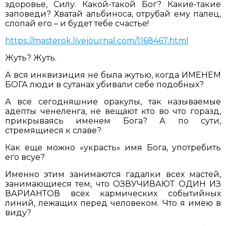
здоровье, Силу. Какой-такой Бог? Какие-такие
заповеди? Хватай альбиноса, отрубай ему палец,
слопай его – и будет тебе счастье!
https://masterok.livejournal.com/1168467.html
Жуть? Жуть.
А вся инквизиция не была жутью, когда ИМЕНЕМ
БОГА люди в сутанах убивали себе подобных?
А все сегодняшние оракулы, так называемые
адепты ченеленга, не вещают кто во что горазд,
прикрываясь именем Бога? А по сути,
стремящиеся к славе?
Как еще можно «украсть» имя Бога, употребить
его всуе?
Именно этим занимаются гадалки всех мастей,
занимающиеся тем, что ОЗВУЧИВАЮТ ОДИН ИЗ
ВАРИАНТОВ всех кармических событийных
линий, лежащих перед человеком. Что я имею в
виду?