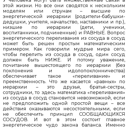
У человека могут быть множественные связи в
этой жизни. Но все они сводятся к нескольким
моделям или струнам – высшие по
энергетической иерархии (родители-бабушки-
дедушки, учителя, начальство, наставники и пр.),
низшие по иерархии (дети, ученики,
воспитанники, подчиненные) и РАВНЫЕ. Вопрос
энергетического переливания из сосуда в сосуд
может быть решен простым математическим
примером. Как говорили мудрые мира сего,
чтобы перелить из сосуда в сосуд, один сосуд
должен быть НИЖЕ. И потому уважение,
почитание вышестоящего по иерархии (без
поклонения и идолопоклонничества)
обеспечивает такое «переливание» и
преемственность. Что же касается «равных» по
иерархии – это друзья, братья-сестры,
сотрудники, то здесь математика «переливания»
из сосуда в сосуд становится невозможной, если
не предположить одной простой вещи – все
действия оказываются несостоятельными, если
не обеспечить принцип СООБЩАЮЩИХСЯ
СОСУДОВ. И вот в этом состоит главное
энергетическое чудо закон
а баланса. Именно