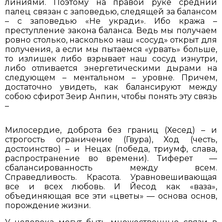
линиями. Поэтому на правой руке средний
палец связан с заповедью, следящей за балансом
– с заповедью «Не укради». Ибо кража –
преступление закона баланса. Ведь мы получаем
ровно столько, насколько наш «сосуд» открыт для
получения, а если мы пытаемся «урвать» больше,
то излишек либо взрывает наш сосуд изнутри,
либо отливается энергетическими дырами на
следующем – ментальном – уровне. Причем,
достаточно увидеть, как балансируют между
собою сфирот Зеир Анпин, чтобы понять эту связь
–
Милосердие, доброта без границ (Хесед) – и
строгость ограничение (Гвура), Ход (честь,
достоинство) – и Нецах (победа, триумф, слава,
распространение во времени). Тиферет —
сбалансированность между всем.
Справедливость. Красота. Уравновешивающая
все и всех любовь. И Йесод как «ваза»,
объединяющая все эти «цветы» — основа основ,
порождение жизни.