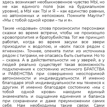
здесь возникает необыкновенное чувство МЫ, но
не как единого поля (как на будхиальном
уровне), а МЫ как ТЫ и Я – как единство равных,
но автономных и непохожих. Помните Маугли?
«Мы с тобой одной крови – ты и я».
Такие «кодовые» слова произносили персонажи
сказки во время встречи, чтобы не произошло
кровопролития и братоубийства. Тот же принцип
работал, когда во время засухи все звери
приходили к водопою, и «волк пасся рядом с
ягненком». Точнее, оленята пили из источника
рядом с тиграми, не опасаясь быть съетыми. Но то
– сказка. А в действительности не у зверей, а у
людей реально существует такая возможность
подключения к состоянию истинного БРАТСТВА
и РАВЕНСТВА при совершенно неоспоримой
автономности и индивидуальности. И именно
благодаря этой индивидуальности мы тянемся к
другим. И именно благодаря состоянию «мы с
тобой одной крови» находим единый
знаменатель и ощущение единения и баланса
при сохранении и даже преумножении самих
себя. Нам необходимы такие связи. Сами