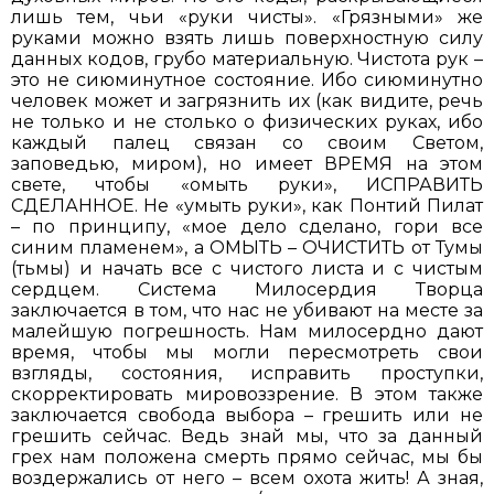
лишь тем, чьи «руки чисты». «Грязными» же
руками можно взять лишь поверхностную силу
данных кодов, грубо материальную. Чистота рук –
это не сиюминутное состояние. Ибо сиюминутно
человек может и загрязнить их (как видите, речь
не только и не столько о физических руках, ибо
каждый палец связан со своим Светом,
заповедью, миром), но имеет ВРЕМЯ на этом
свете, чтобы «омыть руки», ИСПРАВИТЬ
СДЕЛАННОЕ. Не «умыть руки», как Понтий Пилат
– по принципу, «мое дело сделано, гори все
синим пламенем», а ОМЫТЬ – ОЧИСТИТЬ от Тумы
(тьмы) и начать все с чистого листа и с чистым
сердцем. Система Милосердия Творца
заключается в том, что нас не убивают на месте за
малейшую погрешность. Нам милосердно дают
время, чтобы мы могли пересмотреть свои
взгляды, состояния, исправить проступки,
скорректировать мировоззрение. В этом также
заключается свобода выбора – грешить или не
грешить сейчас. Ведь знай мы, что за данный
грех нам положена смерть прямо сейчас, мы бы
воздержались от него – всем охота жить! А зная,