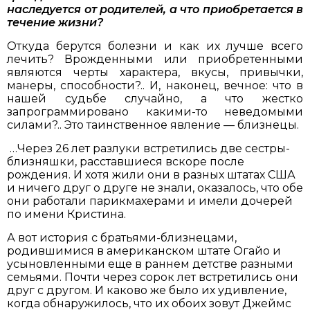
наследуется от родителей, а что приобретается в
течение жизни?
Откуда берутся болезни и как их лучше всего
лечить? Врожденными или приобретенными
являются черты характера, вкусы, привычки,
манеры, способности?.. И, наконец, вечное: что в
нашей судьбе случайно, а что жестко
запрограммировано какими-то неведомыми
силами?.. Это таинственное явление — близнецы.
…Через 26 лет разлуки встретились две сестры-
близняшки, расставшиеся вскоре после
рождения. И хотя жили они в разных штатах США
и ничего друг о друге не знали, оказалось, что обе
они работали парикмахерами и имели дочерей
по имени Кристина.
А вот история с братьями-близнецами,
родившимися в американском штате Огайо и
усыновленными еще в раннем детстве разными
семьями. Почти через сорок лет встретились они
друг с другом. И каково же было их удивление,
когда обнаружилось, что их обоих зовут Джеймс