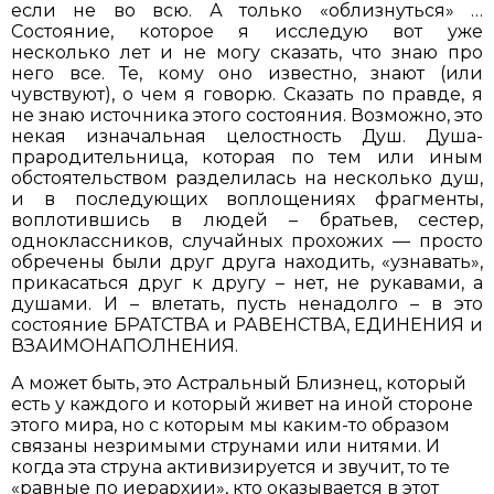
если не во всю. А только «облизнуться» …
Состояние, которое я исследую вот уже
несколько лет и не могу сказать, что знаю про
него все. Те, кому оно известно, знают (или
чувствуют), о чем я говорю. Сказать по правде, я
не знаю источника этого состояния. Возможно, это
некая изначальная целостность Душ. Душа-
прародительница, которая по тем или иным
обстоятельством разделилась на несколько душ,
и в последующих воплощениях фрагменты,
воплотившись в людей – братьев, сестер,
одноклассников, случайных прохожих — просто
обречены были друг друга находить, «узнавать»,
прикасаться друг к другу – нет, не рукавами, а
душами. И – влетать, пусть ненадолго – в это
состояние БРАТСТВА и РАВЕНСТВА, ЕДИНЕНИЯ и
ВЗАИМОНАПОЛНЕНИЯ.
А может быть, это Астральный Близнец, который
есть у каждого и который живет на иной стороне
этого мира, но с которым мы каким-то образом
связаны незримыми струнами или нитями. И
когда эта струна активизируется и звучит, то те
«равные по иерархии», кто оказывается в этот