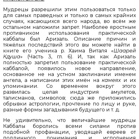
Мудрецы разрешили этим пользоваться только
для самых праведных и только в самых крайних
случаях, касающихся всего народа, во всём же
остальном наложили запрет. Наиболее яростным
противником использования практической
каббалы был Аризаль. Описание причин и
тяжёлых последствий этого вы можете найти в
книге его ученика р. Хаима Виталя «
Шаарей
Кдуша
» (Часть 3, гл. 6). И, так как Аризаль
полностью запретил пользование практической
каббалой, появилось новое направление,
основанное не на устном заклинании именем
ангела, а написании этих имён на
камеях
и их
упоминании. Со временем вокруг этого
развилась целая индустрия амулетов,
талисманов, символов; сюда же приложились
обрывки астрологии, прочтение по лицу и руке,
разные формы загадывания будущего и т. д.
Не удивительно, что величайшие мудрецы
Каббалы боролись всеми силами против
подобной профанации, уводящей евреев от
подлинного понимания и исполнения