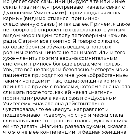
исцеляет себя сам», инициируют в те или иные
секты (извините, «простраивают каналы связи с
Духовными Учителями»), производят «чистку
кармы» (видимо, отменяя причинно-
следственную связь ) и так далее. Причем, я даже
не говорю об откровенных шарлатанах, с умным
видом морочащим голову легковерным наживы
ради. С этими все понятно. Я говорю о людях,
которые берутся обучать вещам, в которых
ровным счетом ничего не понимают. Или и того
хуже – лечить по этим весьма сомнительным
системам, принося больше вреда, чем пользы.
Увы, это всё не так уж и безопасно. Четверть моих
пациентов приходят ко мне, уже «обработанные»
такими «спецами». Так, одна женщина ко мне
пришла на прием с голосами, которые она начала
слышать после того, как ей некая «магиня»
проинициировала канал связи с «Духовным
Учителем». Вначале она действительно
чувствовала, что ее «ведут», направляют и
поддерживают «сверху», но спустя месяц стала
слышать какие-то странные голоса, «указующие»
ей что делать. «Магиня» развела руками, сказала,
что это не в ее компетенции, и бедная женщина