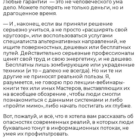
Любые гарантии — это не человеческого ума
дело. Можете потерять не только деньги, но и
драгоценное время.
— И , наконец, если вы приняли решение
серьезно учиться, а не просто «расширять свой
кругозор», или воспользоваться услугами
специалиста альтернативных направлений, не
ищите поверхностных, дешевых или бесплатных
путей. Действительно серьезные профессионалы
ценят свой труд и свою энергетику, и не дешево.
Бесплатны лишь зомбирующие или украденные
техники (и то – далеко не всегда). Но ни те ни
другие не приносят реальной пользы. Я,
разумеется, не говорю про лекции-вебинары-
книги тех или иных Мастеров, выставляющих их
на всеобщее обозрение , чтобы люди смогли
познакомиться с данными системами и либо
«пройти мимо», либо начать постигать их глубже.
Вот, пожалуй, и всё, что я хотела вам рассказать об
опасностях современных реалий, в которых люди
буквально тонут в информационных потоках, не
умея их профильтровать.