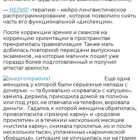
—
НЕЛИР
–терапию – нейро-лингвистическое
распрограммирование , которое позволило снять
часть его функциональной «дислекции».
После коррекции зрения и сеансов на
коррекцию ориентации в пространстве
прекратилась травматизация. Также мать
добилась повторной пересдачи выпускных
экзаменов , на которые мальчик пошел уже
гораздо более подготовленный и получил
аттестат зрелости.
Еще одна
женщина, у которой были серьезные нелады с
дочерью — та буквально «сорвалась с катушек»,
хамила, дерзила, приходила домой за полночь
или под утро, не отвечала на телефон, воровала
деньги… Гадалка, к которой женщина обратилась,
провозгласила «грязную карму» и «родовое
проклятие» и в течении нескольких месяцев
«чистила карму», снимала проклятье, но и после
нескольких тысяч, уплаченных «кармической
уборщице», ситуация не улучшилась ни на грамм.