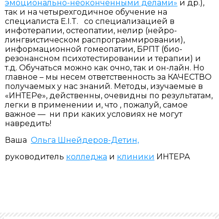
эмоционально-неоконченными делами»
и др.),
так и на четырехгодичное обучение на
специалиста E.I.T. со специализацией в
инфотерапии, остеопатии, нелир (нейро-
лингвистическом распрограммировании),
информационной гомеопатии, БРПТ (био-
резонансном психотестировании и терапии) и
т.д. Обучаться можно как очно, так и он-лайн. Но
главное – мы несем ответственность за КАЧЕСТВО
получаемых у нас знаний. Методы, изучаемые в
«ИНТЕРе», действенны, очевидны по результатам,
легки в применении и, что , пожалуй, самое
важное — ни при каких условиях не могут
навредить!
Ваша
Ольга Шнейдеров-Детин,
руководитель
колледжа
и
клиники
ИНТЕРА