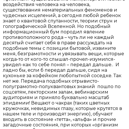
воздействия человека на человека,
существования нематериальных феноменов и
чудесных исцелений, а сегодня любой ребенок
знает о квантовой спутанности, теории струн и
голографической Вселенной. Но подобный
информационный бум породил явление
противоположного рода – чуть ли не каждый
десятый считает себя в праве рассуждать на
подобные темы с позиции бытовой, извините
меня, безграмотности и увязывать вещи, которые
когда-то от кого-то слышал-прочел-изумился-
увидел-как то себе понял – передал дальше.. И
ладно бы, если б передал дальше, сидя на
кухоньке за кофейком любопытной соседке. Так
нет же. Передача подобных отрывисто-
полуграмотно-полуквантовых знаний пошло по
соцсетям, лекторским залам, вебинарским
аудиториям и приняло буквально масштаб
эпидемии! Вещают о чакрах (таких цветных
кружочках, невидимых глазу, которые крутятся в
нашем теле и производят энергию), обучают
входить в состояние «тетта», «альфа» и прочие
загадочные состояния, при которых «организм