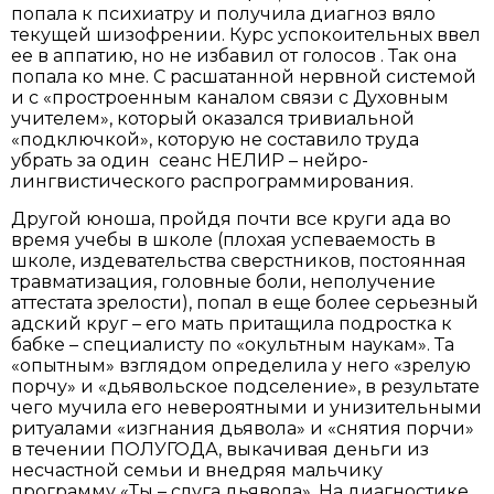
попала к психиатру и получила диагноз вяло
текущей шизофрении. Курс успокоительных ввел
ее в аппатию, но не избавил от голосов . Так она
попала ко мне. С расшатанной нервной системой
и с «простроенным каналом связи с Духовным
учителем», который оказался тривиальной
«подключкой», которую не составило труда
убрать за один сеанс НЕЛИР – нейро-
лингвистического распрограммирования.
Другой юноша, пройдя почти все круги ада во
время учебы в школе (плохая успеваемость в
школе, издевательства сверстников, постоянная
травматизация, головные боли, неполучение
аттестата зрелости), попал в еще более серьезный
адский круг – его мать притащила подростка к
бабке – специалисту по «окультным наукам». Та
«опытным» взглядом определила у него «зрелую
порчу» и «дьявольское подселение», в результате
чего мучила его невероятными и унизительными
ритуалами «изгнания дьявола» и «снятия порчи»
в течении ПОЛУГОДА, выкачивая деньги из
несчастной семьи и внедряя мальчику
программу «Ты – слуга дьявола». На диагностике