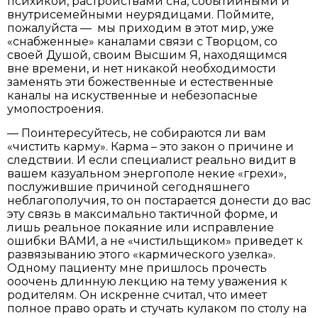
психикой, растройствами сна, событийными и
внутрисемейными неурядицами. Поймите,
пожалуйста — мы приходим в этот мир, уже
«снабженные» каналами связи с Творцом, со
своей Душой, своим Высшим Я, находящимся
вне времени, и нет никакой необходимости
заменять эти божественные и естественные
каналы на искуственные и небезопасные
умопостроения.
— Поинтересуйтесь, не собираются ли вам
«чистить карму». Карма – это закон о причине и
следствии. И если специалист реально видит в
вашем казуальном энергополе некие «грехи»,
послужившие причиной сегодняшнего
неблагополучия, то он постарается донести до вас
эту связь в максимально тактичной форме, и
лишь реальное покаяние или исправление
ошибки ВАМИ, а не «чистильщиком» приведет к
развязыванию этого «кармического узелка».
Одному пациенту мне пришлось прочесть
ооочень длинную лекцию на тему уважения к
родителям. Он искренне считал, что имеет
полное право орать и стучать кулаком по столу на