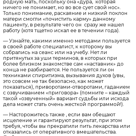
родную мать, поскольку она «дура, которая
ничего не понимает, но во все сует свой нос».
Только понимание, раскаяние и низкий поклон
матери смогли «почистить карму» данному
пациенту, в результате чего он сразу же нашел
работу (хотя тщетно искал ее в течении года).
— Узнайте, какими именно методами пользуется
в своей работе специалист, к которому вы
собрались на сеанс или на учебу. Нет ли
притянутых за уши терминов, в которых при
более близком знакомстве сам «наставник» до
конца не разбирается. Не пользуется ли он
техниками спиритизма, вызывания духов (увы,
это совсем не так безопасно, как может
показаться), приворотами-отворотами, гаданием
с озвучиванием «приговора» (помните – каждый
такой «озвученный» вариант судьбы или исхода
дела может стать очень жесткой программой!).
— Насторожитесь также , если вам обещают
исцеление и гарантируют результат, при этом
требуя, чтобы вы прекратили пить лекарства или
отказались от оперативного вмешательства.