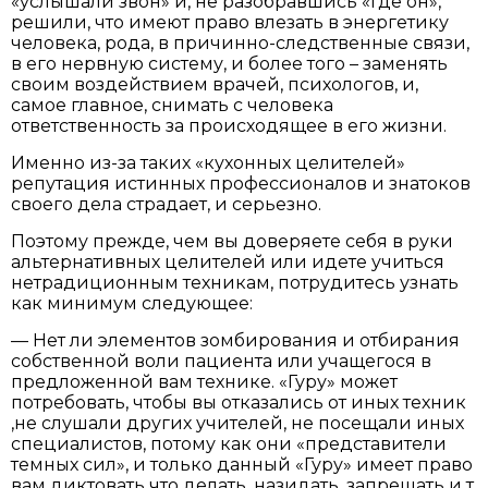
«услышали звон» и, не разобравшись «где он»,
решили, что имеют право влезать в энергетику
человека, рода, в причинно-следственные связи,
в его нервную систему, и более того – заменять
своим воздействием врачей, психологов, и,
самое главное, снимать с человека
ответственность за происходящее в его жизни.
Именно из-за таких «кухонных целителей»
репутация истинных профессионалов и знатоков
своего дела страдает, и серьезно.
Поэтому прежде, чем вы доверяете себя в руки
альтернативных целителей или идете учиться
нетрадиционным техникам, потрудитесь узнать
как минимум следующее:
— Нет ли элементов зомбирования и отбирания
собственной воли пациента или учащегося в
предложенной вам технике. «Гуру» может
потребовать, чтобы вы отказались от иных техник
,не слушали других учителей, не посещали иных
специалистов, потому как они «представители
темных сил», и только данный «Гуру» имеет право
вам диктовать что делать, назидать, запрещать и т.