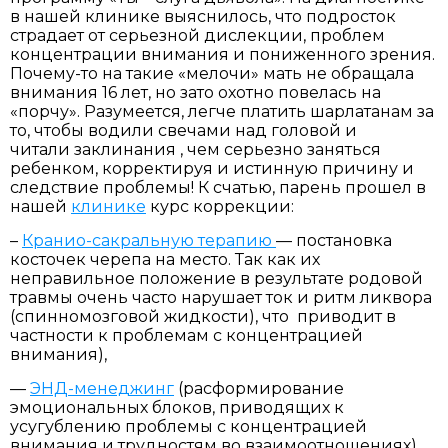
в нашей клинике выяснилось, что подросток
страдает от серьезной дислекции, проблем
концентрации внимания и пониженного зрения.
Почему-то на такие «мелочи» мать не обращала
внимания 16 лет, но зато охотно повелась на
«порчу». Разумеется, легче платить шарлатанам за
то, чтобы водили свечами над головой и
читали заклинания , чем серьезно заняться
ребенком, корректируя и истинную причину и
следствие проблемы! К счатью, парень прошел в
нашей
клинике
курс коррекции:
–
Кранио-сакральную терапию
— постановка
косточек черепа на место. Так как их
неправильное положение в результате родовой
травмы очень часто нарушает ток и ритм ликвора
(спинномозговой жидкости), что приводит в
частности к проблемам с концентрацией
внимания),
—
ЭНД-менеджинг
(расформирование
эмоциональных блоков, приводящих к
усугублению проблемы с концентрацией
внимания и трудностям во взаимоотношениях),