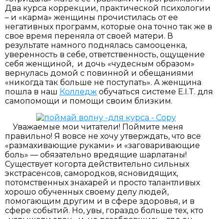
Два курса коррекции, практической психологии
– и «карма» женщины прочистилась от ее
негативных программ, которые она точно так же в
свое время переняла от своей матери. В
результате намного поднялась самооценка,
уверенность в себе, ответственность, ощущение
себя женщиной, и дочь «чудесным образом»
вернулась домой с повинной и обещаниями
«никогда так больше не поступать». А женщина
пошла в наш
Колледж
обучаться системе E.I.T. для
самопомощи и помощи своим близким.
Уважаемые мои читатели! Поймите меня
правильно! Я вовсе не хочу утверждать, что все
«размахивающие руками» и «заговаривающие
боль» — обязательно вредящие шарлатаны!
Существует когорта действительно сильных
экстрасенсов, самородков, ясновидящих,
потомственных знахарей и просто талантливых
хорошо обученных своему делу людей,
помогающим другим и в сфере здоровья, и в
сфере событий. Но, увы, гораздо больше тех, кто