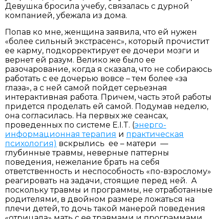
Девушка бросила учебу, связалась с дурной
компанией, убежала из дома.
Попав ко мне, женщина заявила, что ей нужен
«более сильный экстрасенс», который прочистит
ее карму, подкорректирует ее дочери мозги и
вернет ей разум. Велико же было ее
разочарование, когда я сказала, что не собираюсь
работать с ее дочерью вовсе – тем более «за
глаза», а с ней самой пойдет серьезная
интерактивная работа. Причем, часть этой работы
придется проделать ей самой. Подумав неделю,
она согласилась. На первых же сеансах,
проведенных по системе E.I.T. (
энерго-
информационная терапия
и
практическая
психология)
вскрылись ее – матери —
глубинные травмы, неверные паттерны
поведения, нежелание брать на себя
ответственность и неспособность «по-взрослому»
реагировать на задачи, стоящие перед ней. А
поскольку травмы и программы, не отработанные
родителями, в двойном размере ложаться на
плечи детей, то дочь такой манерой поведения
«отрицала» мать с ее травмами и программами.