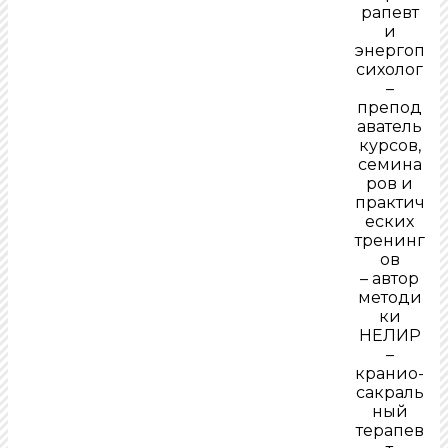
рапевт
и
энергоп
сихолог
–
препод
аватель
курсов,
семина
ров и
практич
еских
тренинг
ов
– автор
методи
ки
НЕЛИР
–
кранио-
сакраль
ный
терапев