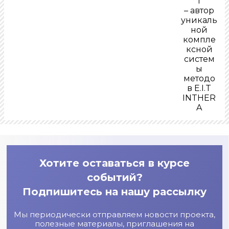
т
– автор
уникаль
ной
компле
ксной
систем
ы
методо
в E.I.T
INTHER
A
Хотите оставаться в курсе
событий?
Подпишитесь на нашу рассылку
Мы периодически отправляем новости проекта,
полезные материалы, приглашения на