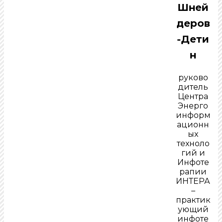
Шней
деров
-Дети
н
руково
дитель
Центра
Энерго
информ
ационн
ых
техноло
гий и
Инфоте
рапии
ИНТЕРА
–
практик
ующий
инфоте