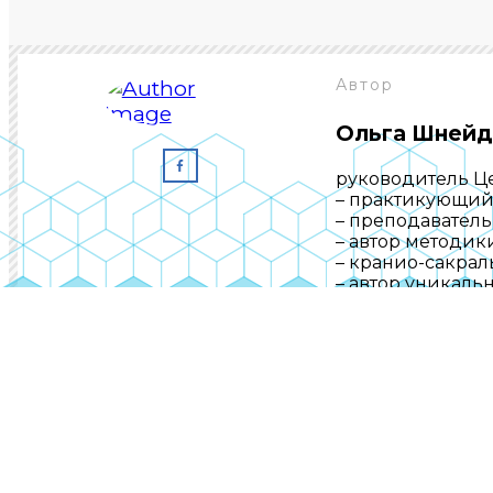
Автор
Ольга Шнейд
руководитель Ц
– практикующий
– преподаватель
– автор методи
– кранио-сакрал
– автор уникаль
Хотите