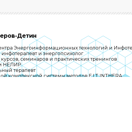
еров-Детин
ентра Энергоинформационных технологий и Инфо
 инфотерапевт и энергопсихолог
 курсов, семинаров и практических тренингов
ки НЕЛИР
ьный терапевт
ной комплексной системы методов E.I.T INTHERA
 оставаться в курсе 