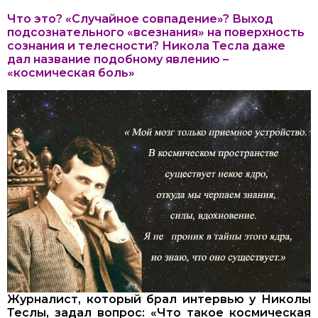
Что это? «Случайное совпадение»? Выход
подсознательного «всезнания» на поверхность
сознания и телесности? Никола Тесла даже
дал название подобному явлению –
«космическая боль»
Журналист, который брал интервью у Николы
Теслы, задал вопрос: «Что такое космическая