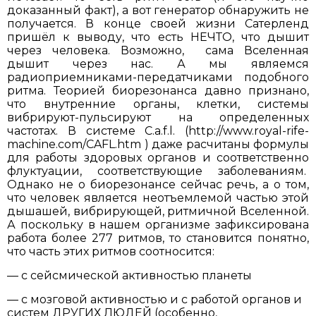
доказанный факт), а вот генератор обнаружить не
получается. В конце своей жизни Сатерленд
пришёл к выводу, что есть НЕЧТО, что дышит
через человека. Возможно, сама Вселенная
дышит через нас. А мы являемся
радиоприемниками-передатчиками подобного
ритма. Теорией биорезонанса давно признано,
что внутренние органы, клетки, системы
вибрируют-пульсируют на определенных
частотах. В системе C.a.f.l. (http://www.royal-rife-
machine.com/CAFL.htm ) даже расчитаны формулы
для работы здоровых органов и соответственно
флуктуации, соответствующие заболеваниям.
Однако не о биорезонансе сейчас речь, а о том,
что человек является неотъемлемой частью этой
дышашей, вибрирующей, ритмичной Вселенной.
А поскольку в нашем организме зафиксирована
работа более 277 ритмов, то становится понятно,
что часть этих ритмов соотносится:
— с сейсмической активностью планеты
— с мозговой активностью и с работой органов и
систем ДРУГИХ ЛЮДЕЙ (особенно,