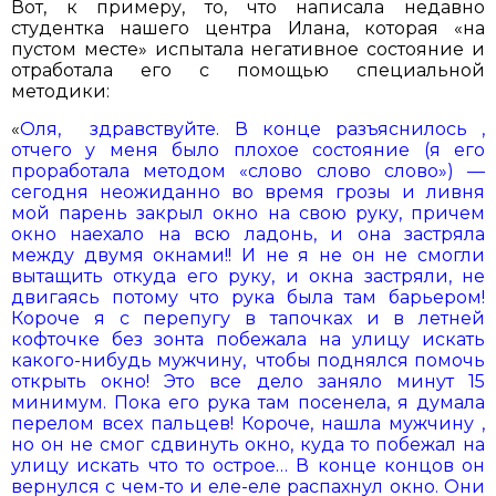
Вот, к примеру, то, что написала недавно
студентка нашего центра Илана, которая «на
пустом месте» испытала негативное состояние и
отработала его с помощью специальной
методики:
«
Оля, здравствуйте. В конце разъяснилось ,
отчего у меня было плохое состояние (я его
проработала методом «слово слово слово») —
сегодня неожиданно во время грозы и ливня
мой парень закрыл окно на свою руку, причем
окно наехало на всю ладонь, и она застряла
между двумя окнами!! И не я не он не смогли
вытащить откуда его руку, и окна застряли, не
двигаясь потому что рука была там барьером!
Короче я с перепугу в тапочках и в летней
кофточке без зонта побежала на улицу искать
какого-нибудь мужчину, чтобы поднялся помочь
открыть окно! Это все дело заняло минут 15
минимум. Пока его рука там посенела, я думала
перелом всех пальцев! Короче, нашла мужчину ,
но он не смог сдвинуть окно, куда то побежал на
улицу искать что то острое… В конце концов он
вернулся с чем-то и еле-еле распахнул окно. Они