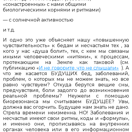
«сонастроенных» с нами общими
биологическими корнями и ритмами)
— с солнечной активностью
и т.д.
И одно это уже объясняет нашу «повышенную
чувствительность» к бедам и несчастьям тех , за
кого у нас «душа болит», тех, с кем мы связаны
иными человеческими «нитями», к процессам,
протекающим на Земле как таковой (см.
публикацию «
И не говорите, что не слышали»
). А
что же касается БУДУЩИХ бед, заболеваний,
проблем, о которых мы не можем знать, но все
равно чувствуем? Откуда берутся вещие сны,
предчувствия, боли задолго до возникновения
реальной проблемы? Неужели с помощью
биорезонанса мы считываем БУДУЩЕЕ? Увы,
должна вас огорчить. Будущее нам знать не дано.
Стрела времени неизменна. НО! Заболевания и
несчастья имеют свои ритмы, коды и «формулы»,
и именно они, прописываясь на внутренних
органах человека или в его информационном