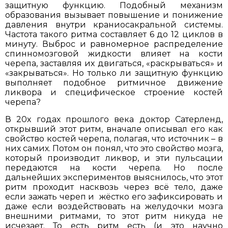
защитную функцию. Подобный механизм
образования вызывает повышение и понижение
давления внутри краниосакральной системы.
Частота такого ритма составляет 6 до 12 циклов в
минуту. Выброс и равномерное распределение
спинномозговой жидкости влияет на кости
черепа, заставляя их двигаться, «раскрываться» и
«закрываться». Но только ли защитную функцию
выполняет подобное ритмичное движение
ликвора и специфическое строение костей
черепа?
В 20х годах прошлого века доктор Сатерленд,
открывший этот ритм, вначале описывал его как
свойство костей черепа, полагая, что источник – в
них самих. Потом он понял, что это свойство мозга,
который производит ликвор, и эти пульсации
передаются на кости черепа. Но после
дальнейших экспериментов выяснилось, что этот
ритм проходит насквозь через всё тело, даже
если зажать череп и жёстко его зафиксировать и
даже если воздействовать на желудочки мозга
внешними ритмами, то этот ритм никуда не
исчезает. То есть ритм есть (и это научно