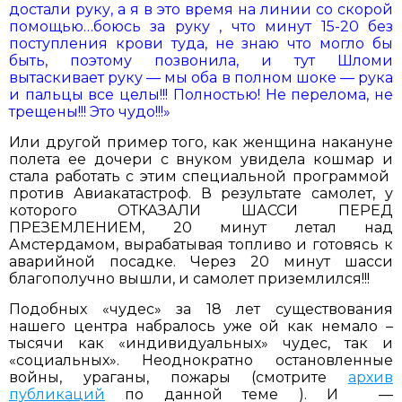
достали руку, а я в это время на линии со скорой
помощью…боюсь за руку , что минут 15-20 без
поступления крови туда, не знаю что могло бы
быть, поэтому позвонила, и тут Шломи
вытаскивает руку — мы оба в полном шоке — рука
и пальцы все целы!!! Полностью! Не перелома, не
трещены!!! Это чудо!!!»
Или другой пример того, как женщина накануне
полета ее дочери с внуком увидела кошмар и
стала работать с этим специальной программой
против Авиакатастроф. В результате самолет, у
которого ОТКАЗАЛИ ШАССИ ПЕРЕД
ПРЕЗЕМЛЕНИЕМ, 20 минут летал над
Амстердамом, вырабатывая топливо и готовясь к
аварийной посадке. Через 20 минут шасси
благополучно вышли, и самолет приземлился!!!
Подобных «чудес» за 18 лет существования
нашего центра набралось уже ой как немало –
тысячи как «индивидуальных» чудес, так и
«социальных». Неоднократно остановленные
войны, ураганы, пожары (смотрите
архив
публикаций
по данной теме ). И —