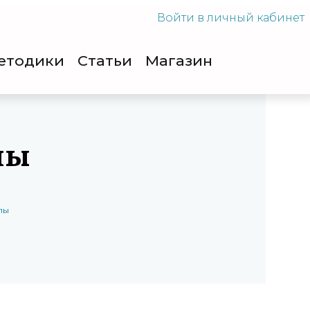
Войти
в личный кабинет
етодики
Cтатьи
Магазин
лы
лы