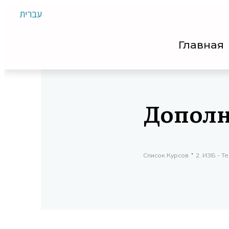
עברית
Главная
Дополн
Список Курсов
2. ИЗБ - Т