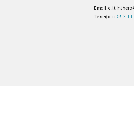
Email:
e.i.t.inthe
052-66
Телефон: