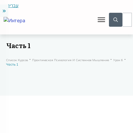
עברית
Часть 1
Список Курсов
Практическая Психология И Системное Мышление
Урок 6
Часть 1