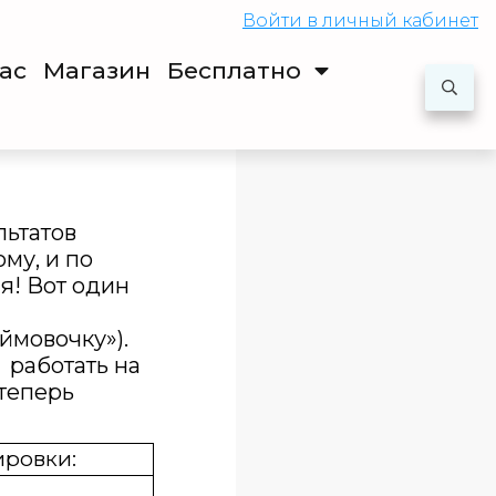
Войти
в личный кабинет
ас
Магазин
Бесплатно
льтатов
му, и по
я! Вот один
ймовочку»).
 работать на
теперь
ировки: