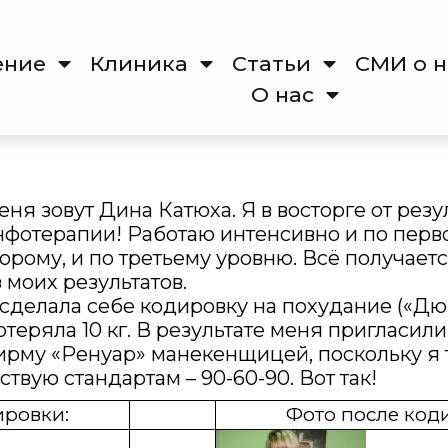
ение
Клиника
Cтатьи
СМИ о н
О нас
ня зовут Дина Катюха. Я в восторге от резу
нфотерапии! Работаю интенсивно и по перво
торому, и по третьему уровню. Всё получаетс
 моих результатов.
 сделала себе кодировку на похудание («Дю
отеряла 10 кг. В результате меня пригласили
ирму «Ренуар» манекенщицей, поскольку я 
твую стандартам – 90-60-90. Вот так!
ировки:
Фото после код