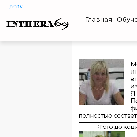
עברית
Главная
Обуч
Ме
и
в
из
Я
П
ф
полностью соответс
Фото до код