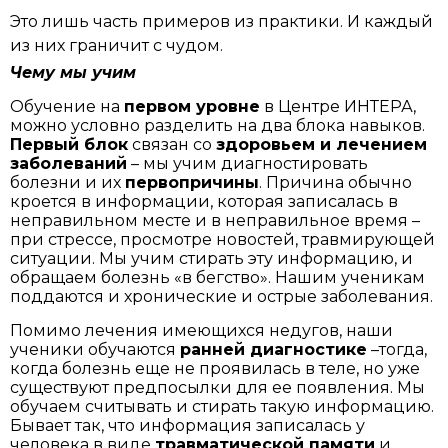
Это лишь часть примеров из практики. И каждый
из них граничит с чудом.
Чему мы учим
Обучение на
первом уровне
в Центре ИНТЕРА,
можно условно разделить на два блока навыков.
Первый блок
связан со
здоровьем и лечением
заболеваний
– мы учим диагностировать
болезни и их
первопричины
. Причина обычно
кроется в информации, которая записалась в
неправильном месте и в неправильное время –
при стрессе, просмотре новостей, травмирующей
ситуации. Мы учим стирать эту информацию, и
обращаем болезнь «в бегство». Нашим ученикам
поддаются и хронические и острые заболевания.
Помимо лечения имеющихся недугов, наши
ученики обучаются
ранней диагностике
–тогда,
когда болезнь еще не проявилась в теле, но уже
существуют предпосылки для ее появления. Мы
обучаем считывать и стирать такую информацию.
Бывает так, что информация записалась у
человека в виде
травматической памяти
и