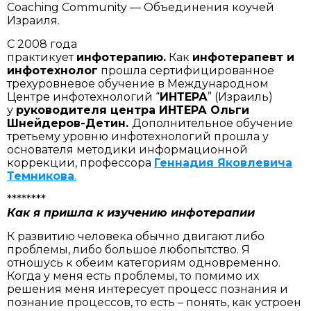
Coaching Community — Объединения коучей
Израиля.
С 2008 года
практикует
инфотерапию.
Как
инфотерапевт и
инфотехнолог
прошла сертифицированное
трехуровневое обучение в Международном
Центре инфотехнологий “
ИНТЕРА
” (Израиль)
у
руководителя центра ИНТЕРА Ольги
Шнейдеров-Детин.
Дополнительное обучение
третьему уровню инфотехнологий прошла у
основателя методики информационной
коррекции, профессора
Геннадия Яковлевича
Темникова
.
********
Как я пришла к изучению инфотерапии
К развитию человека обычно двигают либо
проблемы, либо большое любопытство. Я
отношусь к обеим категориям одновременно.
Когда у меня есть проблемы, то помимо их
решения меня интересует процесс познания и
познание процессов, то есть – понять, как устроен