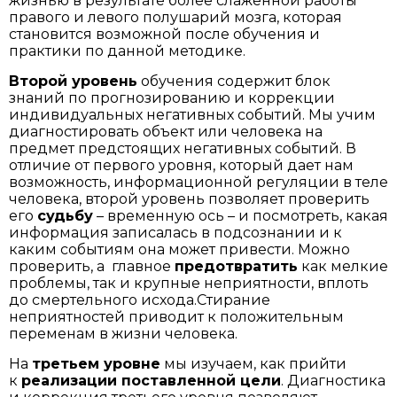
жизнью в результате более слаженной работы
правого и левого полушарий мозга, которая
становится возможной после обучения и
практики по данной методике.
Второй уровень
обучения содержит блок
знаний по прогнозированию и коррекции
индивидуальных негативных событий. Мы учим
диагностировать объект или человека на
предмет предстоящих негативных событий. В
отличие от первого уровня, который дает нам
возможность, информационной регуляции в теле
человека, второй уровень позволяет проверить
его
судьбу
– временную ось – и посмотреть, какая
информация записалась в подсознании и к
каким событиям она может привести. Можно
проверить, а главное
предотвратить
как мелкие
проблемы, так и крупные неприятности, вплоть
до смертельного исхода.Стирание
неприятностей приводит к положительным
переменам в жизни человека.
На
третьем уровне
мы изучаем, как прийти
к
реализации поставленной цели
. Диагностика