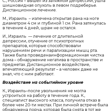
С., Россия – вышел из затяжной депрессии, ушла
шишковидная опухоль в левом подреберье.
Дистанционное лечение.
М., Израиль – излечена открытая рана на ноге
диаметром 4 см и глубиной 1 см. Рана затянулась
в течение 4 дней, шрам не остался.
И., Израиль — лечение от длительной
депрессии, отучение от психотропных
препаратов, которые способствовали
нарушениям речи и парализации мышц рта.
Также была проведенаинформационная чистка
дома – обнаружение негатива в пространстве и
предметах. Дистанционное воздействие,
впечатляющий результат – а человек даже не
знал, что с ним работают.
Воздействие на событийном уровне
К., Израиль–после увольнения не могла
устроиться на работу в течение года. К.,
специалист высокого класса, получила отказ в
более чем 20-ти местах. При личной встрече была
обнаружена порча, которая была снята в тот же