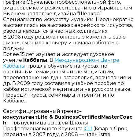
графике.Обучалась профессиональной фото,
видеосъемке и режиссированию в Израильском
Высшем колледже дизайна “Шенкар”.
Специалист по искусству иудаики. Неоднократно
выставлялась на выставках еврейского искусства,
работы находятся в частных коллекциях.
В 2006 году решила полностью изменить свою
жизнь, сменила карьеру и начала работать с
людьми.
Более 15 лет изучает и исследует духовное
учение
Каббалы
. В
Международном Центре
Каббалы
прошла обучение на курсах по
различным темам, в том числе медитация,
перевоплощение душ, астрология, врачевание и
др. В 2009 году составила учебное пособие по
каббалистической медитации на русском языке.
Проводит курсы, семинары и тренинги по
Каббале.
Сертифицированный тренер-
консультант
Life
&
BusinessCertifiedMasterCoac
h
— выпускница высшей Школы
Профессионального Коучинга
iCU
(Кфар а-Ярок,
Израиль) в 2007 году, с 2008 — член Israel