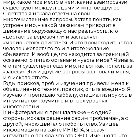
мир, какое мое место в нем, какие взаимосвязи
существуют между людьми и многое другое.
С детства я искала ответы на свои
многочисленные вопросы. Хотела понять, как
устроен мир, – какой механизм приводит в
движение окружающую нас реальность, кто
«дергает за веревочки» и заставляет
«марионеток» двигаться. И что происходит, когда
человек желает что-то и в итоге желание
сбывается. И вообще, что находится за границей
осязаемого пятью органами чувств мира? Я знала,
что там существует еще мир, но вот как попасть за
«завесу». Эти и другие вопросы волновали меня,
и я искала ответы.
Годы поисков, проб и изучения привели меня к
объединению техник, практик, опыта воедино. Я
изучаю и преподаю Каббалу, специализируюсь в
интуитивном коучинге и в трех уровнях
инфотерапии.
К инфотерапии я пришла также – с одной
стороны, искала решение своим проблемам, а с
другой, мною двигало любопытство. Увидев
информацию на сайте ИНТЕРА, я сразу
интуитивно поняла, что это ОНО. Именно то, что