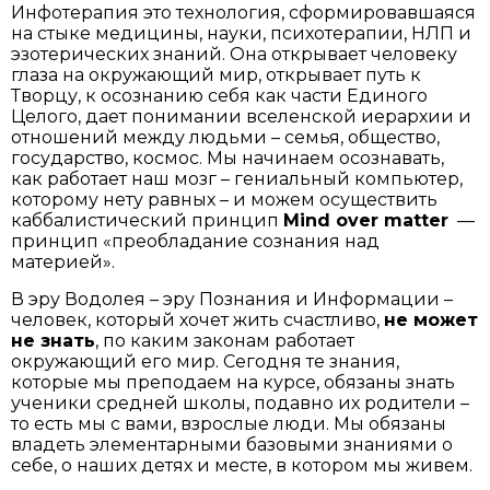
Инфотерапия это технология, сформировавшаяся
на стыке медицины, науки, психотерапии, НЛП и
эзотерических знаний. Она открывает человеку
глаза на окружающий мир, открывает путь к
Творцу, к осознанию себя как части Единого
Целого, дает понимании вселенской иерархии и
отношений между людьми – семья, общество,
государство, космос. Мы начинаем осознавать,
как работает наш мозг – гениальный компьютер,
которому нету равных – и можем осуществить
каббалистический принцип
Mind over matter
—
принцип «преобладание сознания над
материей».
В эру Водолея – эру Познания и Информации –
человек, который хочет жить счастливо,
не может
не знать
, по каким законам работает
окружающий его мир. Сегодня те знания,
которые мы преподаем на курсе, обязаны знать
ученики средней школы, подавно их родители –
то есть мы с вами, взрослые люди. Мы обязаны
владеть элементарными базовыми знаниями о
себе, о наших детях и месте, в котором мы живем.