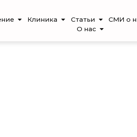
ение
Клиника
Cтатьи
СМИ о н
О нас