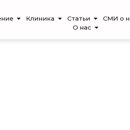
ение
Клиника
Cтатьи
СМИ о н
О нас