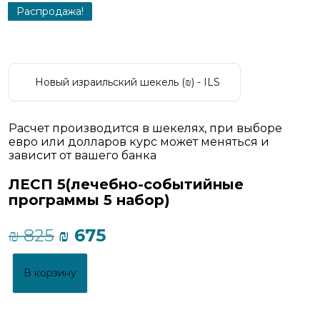
Распродажа!
Новый израильский шекель (₪) - ILS
Расчет производится в шекелях, при выборе
евро или долларов курс может меняться и
зависит от вашего банка
ЛЕСП 5(лечебно-событийные
программы 5 набор)
Первоначальная
Текущая
₪
825
₪
675
цена
цена:
составляла
₪ 675.
В корзину
₪ 825.