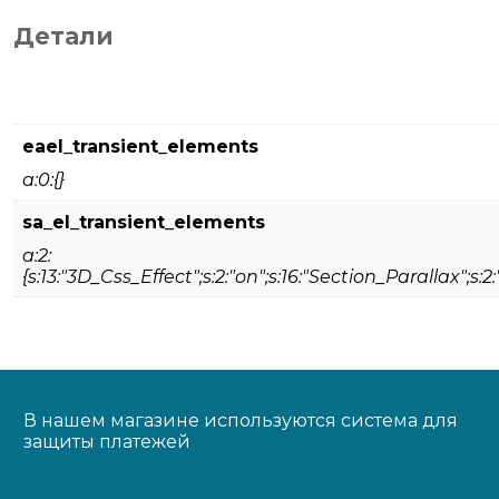
Детали
eael_transient_elements
a:0:{}
sa_el_transient_elements
a:2:
{s:13:"3D_Css_Effect";s:2:"on";s:16:"Section_Parallax";s:2:
В нашем магазине используются система для
защиты платежей