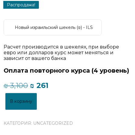
Распродажа!
Новый израильский шекель (₪) - ILS
Расчет производится в шекелях, при выборе
евро или долларов курс может меняться и
зависит от вашего банка
Оплата повторного курса (4 уровень)
Первоначальная
Текущая
₪
3,100
₪
261
цена
цена:
составляла
₪ 261.
В корзину
₪ 3,100.
КАТЕГОРИЯ:
UNCATEGORIZED