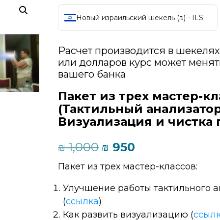
Новый израильский шекель (₪) - ILS
Расчет производится в шекелях
или долларов курс может менять
вашего банка
Пакет из трех мастер-кл
(Тактильный анализатор
Визуализация и чистка
Первоначальная
Текущая
₪
1,000
₪
950
цена
цена:
Пакет из трех мастер-классов:
составляла
₪ 950.
₪ 1,000.
Улучшение работы тактильного 
(
ссылка
)
Как развить визуализацию (
ссыл