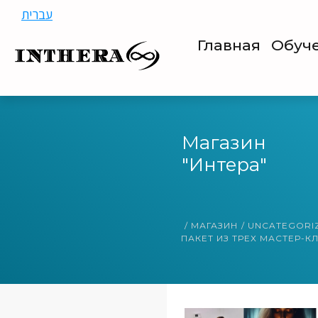
עברית
Главная
Обуч
Магазин
"Интера"
/
МАГАЗИН
/
UNCATEGORI