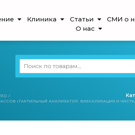
ение
Клиника
Cтатьи
СМИ о н
О нас
Искать:
Кат
ZED
/