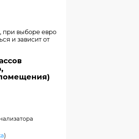
, при выборе евро
ся и зависит от
ассов
,
 помещения)
анализатора
ка
)