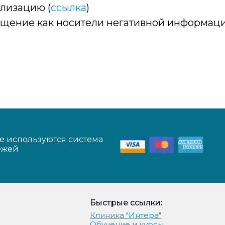
ализацию (
ссылка
)
щение как носители негативной информаци
е используются система
ежей
Быстрые ссылки:
Клиника "Интера"
Обучение и курсы